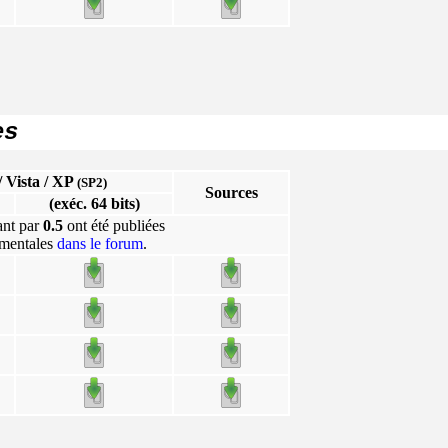
es
 Vista / XP
(SP2)
Sources
(exéc. 64 bits)
ant par
0.5
ont été publiées
imentales
dans le forum
.