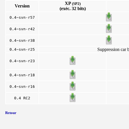
XP
(SP2)
Version
(exéc. 32 bits)
0.4~svn-r57
0.4~svn-r42
0.4~svn-r38
Suppression car 
0.4~svn-r25
0.4~svn-r23
0.4~svn-r18
0.4~svn-r16
0.4 RC2
Retour