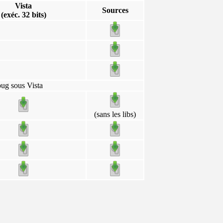
Vista
Sources
(exéc. 32 bits)
bug sous Vista
(sans les libs)