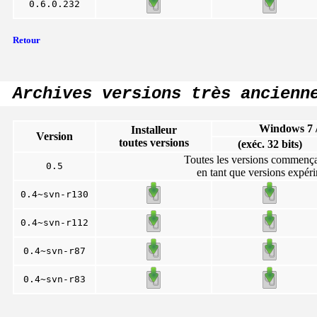
0.6.0.232
Retour
Archives versions très ancienn
Windows 7 /
Installeur
Version
toutes versions
(exéc. 32 bits)
Toutes les versions commenç
0.5
en tant que versions expér
0.4~svn-r130
0.4~svn-r112
0.4~svn-r87
0.4~svn-r83